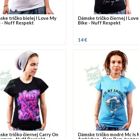
ke tričko bielej I Love My
Dámske tričko čiernej I Lov
e - Nuff Respekt
Bike - Nuff Respekt
€
14 €
ť rozmer:
vybrať rozmer:
M
L
XL
S
M
L
XL
ske tričko čiernej Carry On
Dámske tričko modré Mc Is 