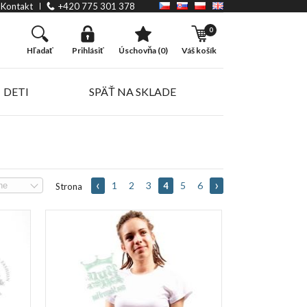
Kontakt
+420 775 301 378
0
hľadať
prihlásiť
úschovňa (0)
váš košík
DETI
SPÄŤ NA SKLADE
1
2
3
5
6
4
Strona