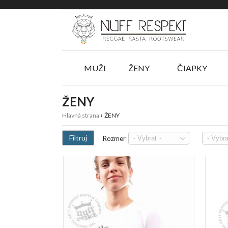
Menu
Slider
MUŽI
ŽENY
ČIAPKY
ŽENY
›
Hlavná strana
ŽENY
Filtruj
Rozmer