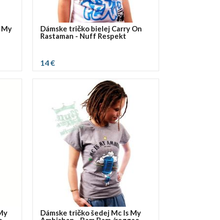
e My
Dámske tričko bielej Carry On
Rastaman - Nuff Respekt
14 €
vybrať rozmer:
S
L
My
Dámske tričko šedej Mc Is My