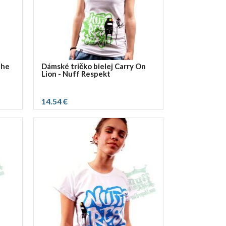
The
Dámské tričko bielej Carry On
Lion - Nuff Respekt
14.54 €
vybrať rozmer:
S
M
L
XL