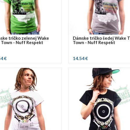
ske tričko zelenej Wake
Dámske tričko šedej Wake 
 Town - Nuff Respekt
Town - Nuff Respekt
54 €
14.54 €
ť rozmer:
vybrať rozmer:
M
L
XL
S
M
L
XL