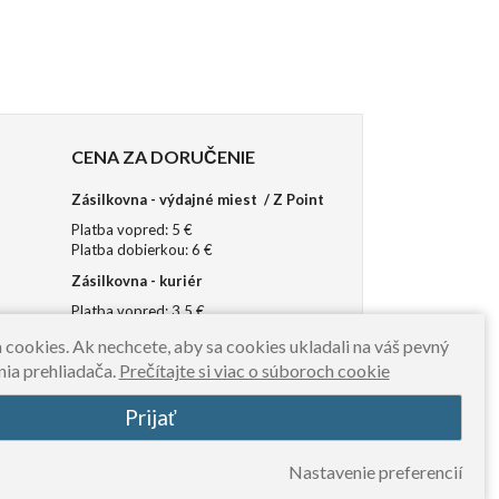
vybrať rozmer:
S
CENA ZA DORUČENIE
Zásilkovna - výdajné miest / Z Point
Platba vopred: 5 €
Platba dobierkou: 6 €
Zásilkovna - kuriér
Platba vopred: 3,5 €
Platba dobierkou: 4 €
 cookies. Ak nechcete, aby sa cookies ukladali na váš pevný
nia prehliadača.
Prečítajte si viac o súboroch cookie
Prijať
Nastavenie preferencií
Copyright © NuffRespekt.com 2007-2019
Powered by Redhand.pl