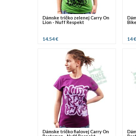
Dámske tričko zelenej Carry On
Dáms
Lion - Nuff Respekt
Bik
14.54 €
14 
vybrať rozmer:
vybra
S
M
L
XL
S
Dámske tričko fialovej Carry On
Dám