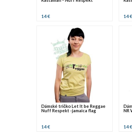
Rastaman - Nuff Respekt
Ras
14 €
14 
vybrať rozmer:
vybra
S
M
L
XL
S
Dámské tričko Let It be Reggae
Dám
Nuff Respekt -jamaica flag
NR 
14 €
14 