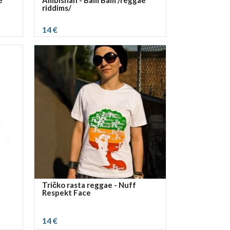
e
Ambishan - Bam Bam /reggae
riddims/
14 €
vybrať rozmer:
S
M
L
XL
Tričko rasta reggae - Nuff
Respekt Face
14 €