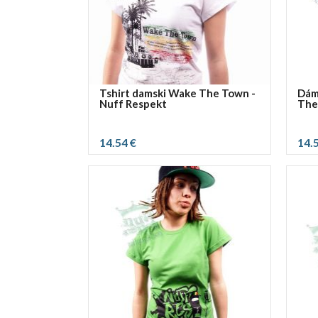
Tshirt damski Wake The Town -
Dám
Nuff Respekt
The
14.54 €
14.
vybrať rozmer:
vybra
S
M
L
S