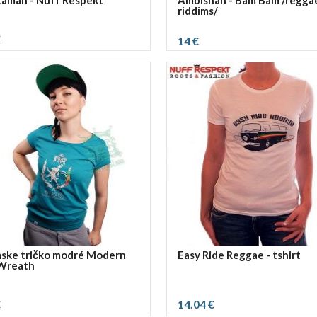
taman - Nuff Respekt
Ambishan - Bam Bam /regga
riddims/
€
14 €
ť rozmer:
vybrať rozmer:
M
L
S
M
L
XL
ske tričko modré Modern
Easy Ride Reggae - tshirt
Wreath
€
14.04 €