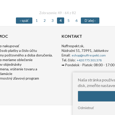
ť rozmer:
vybrať rozmer:
L
XL
S
Zobrazenie: 49 - 64 z 82
‹ späť
1
2
3
5
6
D´alej ›
4
MOC
KONTAKT
o nakupovať
Nuffrespekt.sk,
ôsob platby a číslo účtu
Nádražní 51, 73991, Jablunkov
ny poštovného a doba doručenia.
Email:
eshop@nuffrespekt.com
o meriame oblečenie
Tel. číslo:
+420 775 301 378
av objednávky
➡ Pondelok - Piatok: 08:00 - 17:00
mena, vrátenie tovaru a
klamácie
rnostný zľavový program
Naša stránka používa
disk, zmeňte nastave
Odmietnuť