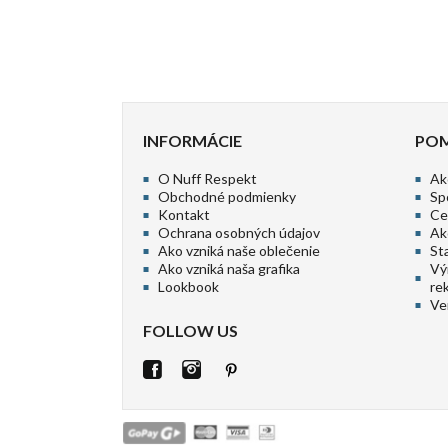
vybrať rozmer:
vybra
Slider
Slider
S
M
L
XL
S
reset
reset
INFORMÁCIE
PO
O Nuff Respekt
Ak
Obchodné podmienky
Sp
Kontakt
Ce
Ochrana osobných údajov
Ak
Ako vzniká naše oblečenie
St
Ako vzniká naša grafika
Vý
Lookbook
re
Ve
FOLLOW US