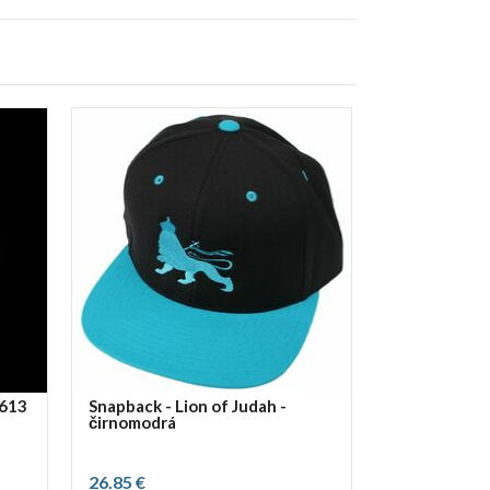
1613
Snapback - Lion of Judah -
čirnomodrá
26.85 €