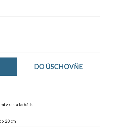
DO ÚSCHOVŇE
i v rasta farbách.
 do 20 cm