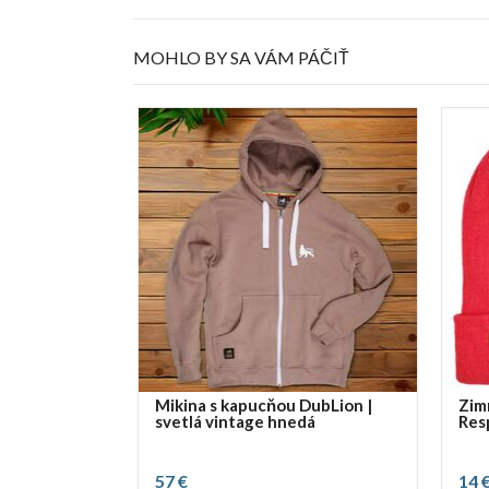
MOHLO BY SA VÁM PÁČIŤ
Mikina s kapucňou DubLion |
Zim
svetlá vintage hnedá
Res
57 €
14 