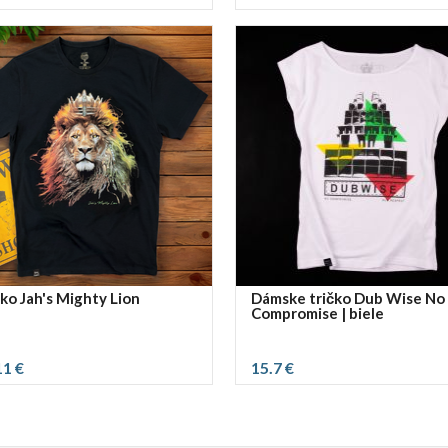
vybrať rozmer:
S
čko Jah's Mighty Lion
Dámske tričko Dub Wise No
Compromise | biele
11 €
15.7 €
ť rozmer:
vybrať rozmer:
M
XXL
XXXL
L
XL