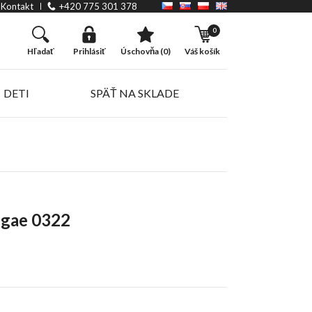
Kontakt
+420 775 301 378
0
hľadať
prihlásiť
úschovňa (0)
váš košík
DETI
SPÄŤ NA SKLADE
ggae 0322