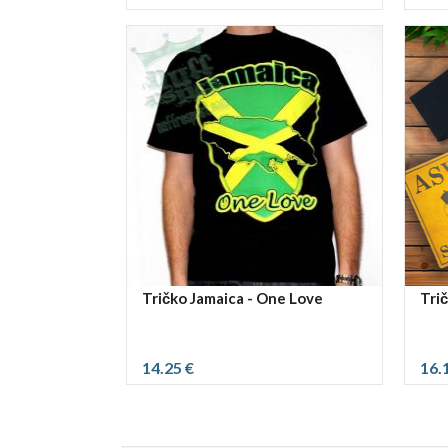
vybrať rozmer:
S
M
XL
XXXL
Tričko Jamaica - One Love
Tri
14.25 €
16.
vybrať rozmer:
vybra
Slider
Slider
L
S
reset
reset