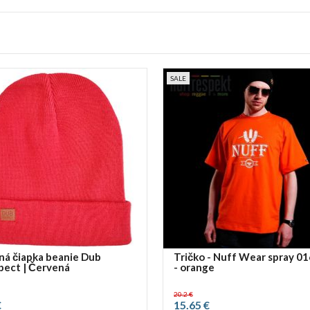
SALE
ná čiapka beanie Dub
Tričko - Nuff Wear spray 0
pect | Červená
- orange
20.2 €
€
15.65 €