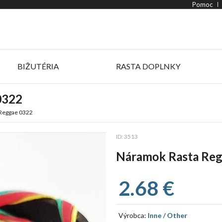
Pomoc
BIŽUTÉRIA
RASTA DOPLNKY
0322
Reggae 0322
ID: 3513
Náramok Rasta Re
2.68 €
Výrobca:
Inne / Other