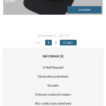
20.24 €
Slider
reset
Slider
reset
Zobrazenie: 1 - 16 z 31
‹ späť
1
2
D´alej ›
INFORMÁCIE
O Nuff Respekt
Obchodné podmienky
Kontakt
Ochrana osobných údajov
Ako vzniká naše oblečenie