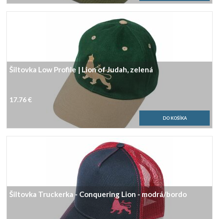
Šiltovka Low Profile | Lion of Judah, zelená
17.76 €
Šiltovka Truckerka - Conquering Lion - modrá/bordo