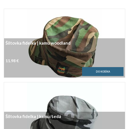
Šiltovka fidelka | kamu woodland
11.98 €
Šiltovka fidelka | kamu/šedá