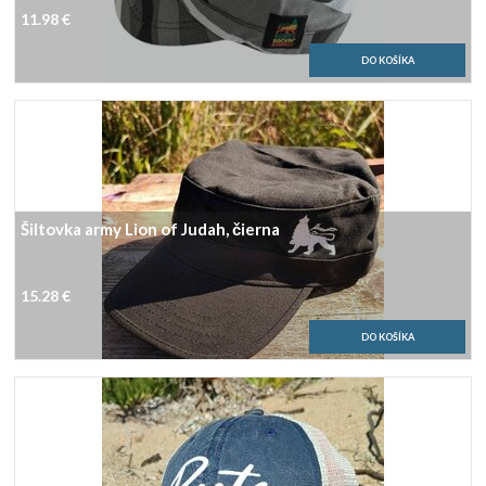
11.98 €
Šiltovka army Lion of Judah, čierna
15.28 €