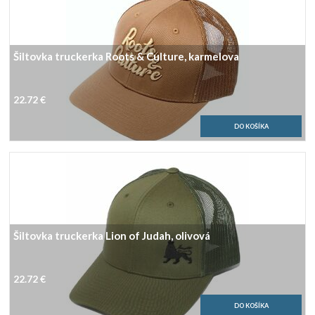
Šiltovka truckerka Roots & Culture, karmelova
22.72 €
Šiltovka truckerka Lion of Judah, olivová
22.72 €