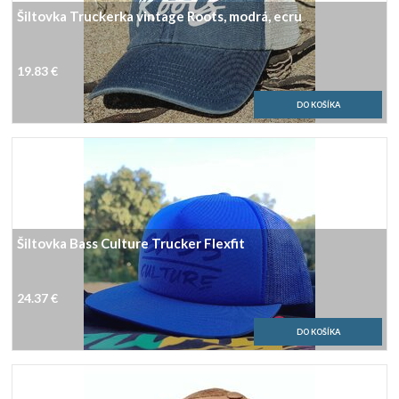
Šiltovka Truckerka vintage Roots, modrá, ecru
19.83 €
Šiltovka Bass Culture Trucker Flexfit
24.37 €