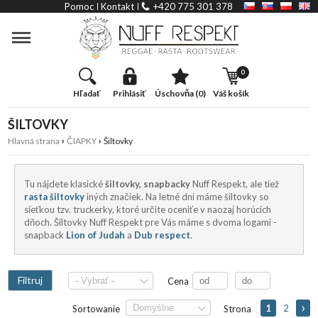
Slider
Pomoc
Kontakt
+420 775 301 378
Kategória
0
hľadať
prihlásiť
úschovňa (0)
váš košík
ŠILTOVKY
›
›
Hlavná strana
ČIAPKY
Šiltovky
Tu nájdete klasické
šiltovky, snapbacky
Nuff Respekt, ale tiež
rasta šiltovky
iných značiek. Na letné dni máme šiltovky so
sieťkou tzv. truckerky, ktoré určite oceniťe v naozaj horúcich
dňoch. Šiltovky Nuff Respekt pre Vás máme s dvoma logami -
snapback
Lion of Judah
a
Dub respect
.
Filtruj
Cena
1
2
Sortowanie
Strona