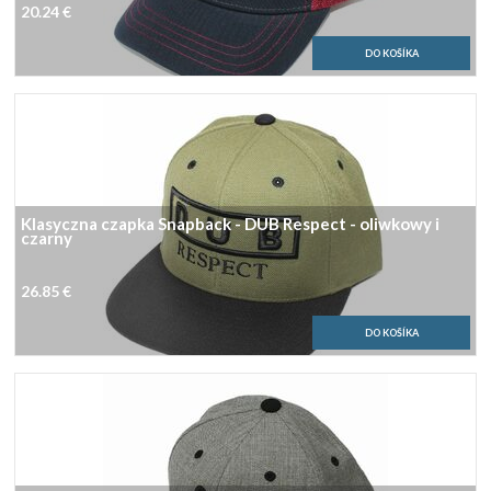
20.24 €
Klasyczna czapka Snapback - DUB Respect - oliwkowy i
czarny
26.85 €