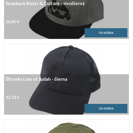
Snapback Roots & Culture - sivočierná
26.85 €
Šiltovka Lion of Judah - čierna
22.72 €