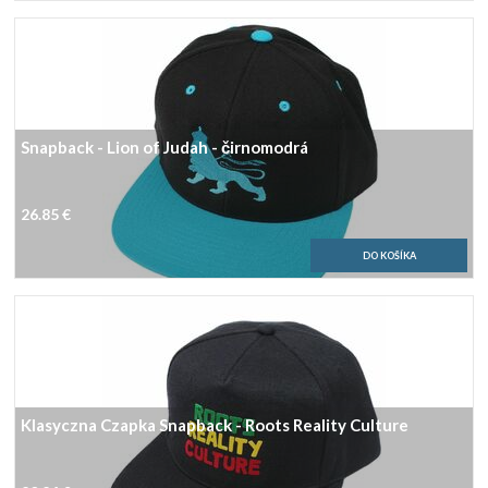
Snapback - Lion of Judah - čirnomodrá
26.85 €
Klasyczna Czapka Snapback - Roots Reality Culture