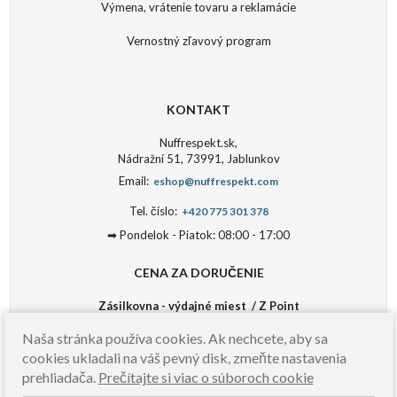
Výmena, vrátenie tovaru a reklamácie
Vernostný zľavový program
KONTAKT
Nuffrespekt.sk,
Nádražní 51, 73991, Jablunkov
Email:
eshop@nuffrespekt.com
Tel. číslo:
+420 775 301 378
➡ Pondelok - Piatok: 08:00 - 17:00
CENA ZA DORUČENIE
Zásilkovna - výdajné miest / Z Point
Platba vopred: 5 €
Naša stránka používa cookies. Ak nechcete, aby sa
Platba dobierkou: 6 €
cookies ukladali na váš pevný disk, zmeňte nastavenia
Zásilkovna - kuriér
prehliadača.
Prečítajte si viac o súboroch cookie
Platba vopred: 3,5 €