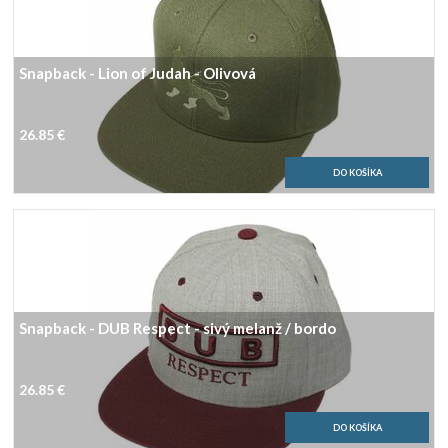
Snapback - Lion of Judah - Olivová
26.85 €
Snapback - DUB Respect - sivý melanž / bordo
26.85 €