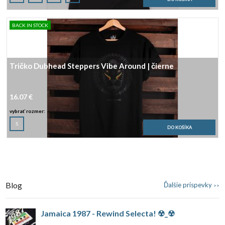
BACK IN STOCK
Tričko Dubhead Steppers Vibe Around | čierne
16.07 €
vybrať rozmer:
S
Slider
reset
Slider
reset
Blog
Ďalšie príspevky
>>
Jamaica 1987 - Rewind Selecta! ☢_☢