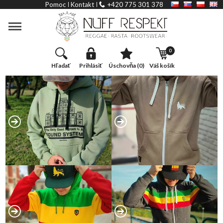
Banner
Pomoc
Kontakt
+420 775 301 378
Kategória
0
hľadať
prihlásiť
úschovňa (0)
váš košík