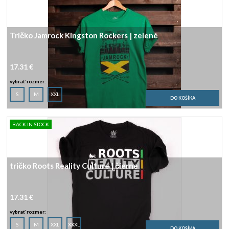
Tričko Jamrock Kingston Rockers | zelené
17.31 €
vybrať rozmer:
S
M
XXL
BACK IN STOCK
tričko Roots Reality Culture | čierne
17.31 €
vybrať rozmer:
S
M
XXL
XXXL