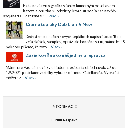
Naša nová retro grafika s ľahko humorným posolstvom.
Kazeta a ceruzka sú rekvizity, ktoré sú podľa nás navždy
spojené :D. Dostupné tu:...
Viac
>>
Čierne tepláky Dub Lion ★ New
Kedysi sme o našich nových teplákoch napísali toto: "Bolo
veľa skúšok, samplov, opráv, ale konečne sú tu, máme ich! S
pokorou píšeme, že toto...
Viac
>>
Zásielkovňa ako náš jediný prepravca
Máme pre Vás fajn novinky ohľadom posielania objednávok. Už od
1.9.2021 posielame zásielky výhradne firmou Zásielkovňa. Vybrať si
môžete z...
Viac
>>
INFORMÁCIE
O Nuff Respekt