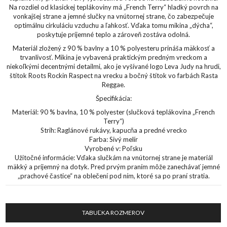
Na rozdiel od klasickej teplákoviny má „French Terry“ hladký povrch na
vonkajšej strane a jemné slučky na vnútornej strane, čo zabezpečuje
optimálnu cirkuláciu vzduchu a ľahkosť. Vďaka tomu mikina „dýcha“,
poskytuje príjemné teplo a zároveň zostáva odolná.
Materiál zložený z 90 % bavlny a 10 % polyesteru prináša mäkkosť a
trvanlivosť. Mikina je vybavená praktickým predným vreckom a
niekoľkými decentnými detailmi, ako je vyšívané logo Leva Judy na hrudi,
štítok Roots Rockin Raspect na vrecku a bočný štítok vo farbách Rasta
Reggae.
Špecifikácia:
Materiál: 90 % bavlna, 10 % polyester (slučková teplákovina „French
Terry“)
Strih: Raglánové rukávy, kapucňa a predné vrecko
Farba: Sivý melír
Vyrobené v: Poľsku
Užitočné informácie: Vďaka slučkám na vnútornej strane je materiál
mäkký a príjemný na dotyk. Pred prvým praním môže zanechávať jemné
„prachové častice“ na oblečení pod ním, ktoré sa po praní stratia.
TABUĽKA ROZMEROV