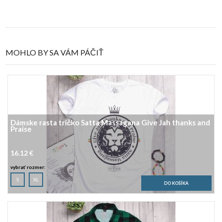
MOHLO BY SA VÁM PÁČIŤ
Dámske rasta tričko Satta Massagana Give Jah thanks and
Praise
16.12 €
vybrať rozmer:
S
XL