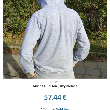
ID: 3815
Mikina DubLion | sivý melanž
57.44 €
Výrobca:
DubLion