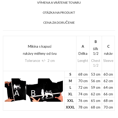
VÝMENA A VRÁTENIE TOVARU
OTÁZKA NA PRODUKT
CENA ZA DORUČENIE
B
Mikina s kapucí
A
C
šířk
rukávy měřeny od švu
Délka
1/2
rukáv
Tolerance +/- 2 cm
Lenght
Chest
Sleeve
1/2
S
68 cm
53 cm
60 cm
M
70 cm
56 cm
62 cm
L
72 cm
59 cm
64 cm
XL
74 cm
62 cm
66 cm
XXL
76 cm
65 cm
68 cm
XXXL
78 cm
68 cm
70 cm