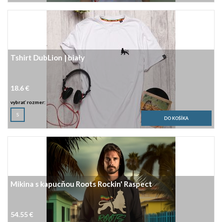
Tshirt DubLion | biały
18.6 €
vybrať rozmer:
S
Mikina s kapucňou Roots Rockin' Raspect
54.55 €