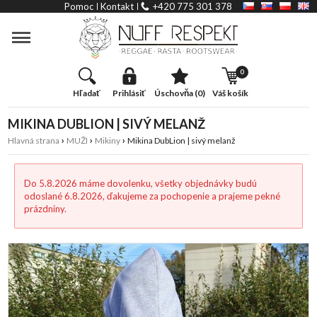
Slider
Pomoc
Kontakt
+420 775 301 378
Kategória
0
hľadať
prihlásiť
úschovňa (0)
váš košík
MIKINA DUBLION | SIVÝ MELANŽ
›
›
›
Hlavná strana
MUŽI
Mikiny
Mikina DubLion | sivý melanž
Do 5.8.2026 máme dovolenku, všetky objednávky budú
odoslané 6.8.2026, ďakujeme za pochopenie a prajeme pekné
prázdniny.