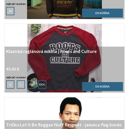
vybrať rozmer:
M
Klasická raglánová mikina | Roots and Culture
45.45 €
vybrať rozmer:
S
L
XXL
XXXL
Tričko Let It Be Reggae Nuff Respekt - jamaica flag bordo