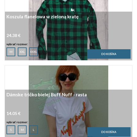
Koszula flanelowa w zieloną kratę
24.38 €
vybrať rozmer:
M
XXL
XXXL
Dámske tričko bielej Buff Nuff - rasta
14.05 €
vybrať rozmer:
S
M
L