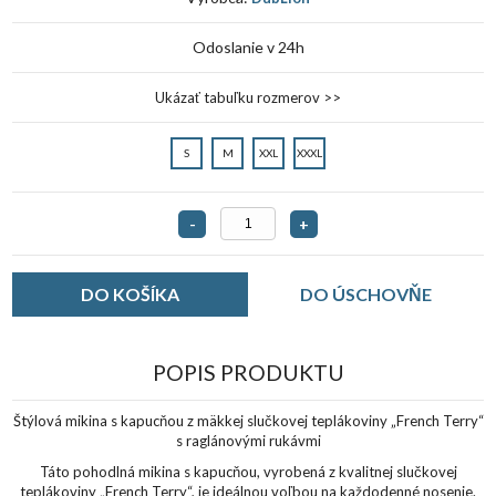
Odoslanie v 24h
Ukázať tabuľku rozmerov >>
S
M
XXL
XXXL
-
+
DO ÚSCHOVŇE
POPIS PRODUKTU
Štýlová mikina s kapucňou z mäkkej slučkovej teplákoviny „French Terry“
s raglánovými rukávmi
Táto pohodlná mikina s kapucňou, vyrobená z kvalitnej slučkovej
teplákoviny „French Terry“, je ideálnou voľbou na každodenné nosenie.