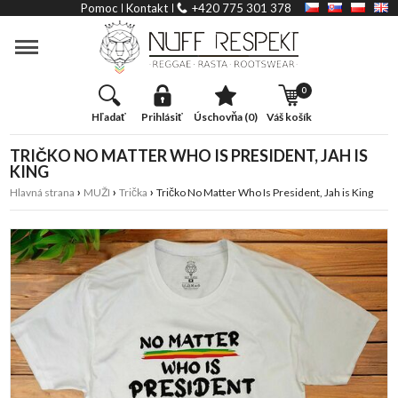
Slider
Pomoc
Kontakt
+420 775 301 378
Kategória
0
hľadať
prihlásiť
úschovňa (0)
váš košík
TRIČKO NO MATTER WHO IS PRESIDENT, JAH IS
KING
›
›
›
Hlavná strana
MUŽI
Trička
Tričko No Matter Who Is President, Jah is King