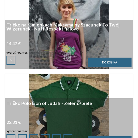
Tričko na ramienkach Maksymalny Szacunek To Twój
Wizerunek - Nuff Respekt fialove
14.42 €
vybrať rozmer:
M
Tričko Polo Lion of Judah - Zeleno/biele
22.31 €
vybrať rozmer: