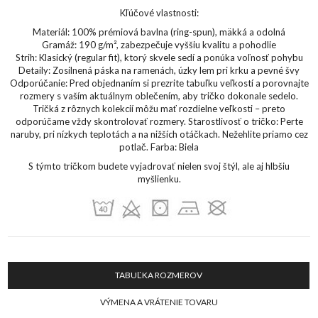
Kľúčové vlastnosti:
Materiál: 100% prémiová bavlna (ring-spun), mäkká a odolná
Gramáž: 190 g/m², zabezpečuje vyššiu kvalitu a pohodlie
Strih: Klasický (regular fit), ktorý skvele sedí a ponúka voľnosť pohybu
Detaily: Zosilnená páska na ramenách, úzky lem pri krku a pevné švy
Odporúčanie: Pred objednaním si prezrite tabuľku veľkostí a porovnajte
rozmery s vaším aktuálnym oblečením, aby tričko dokonale sedelo.
Tričká z rôznych kolekcií môžu mať rozdielne veľkosti – preto
odporúčame vždy skontrolovať rozmery. Starostlivosť o tričko: Perte
naruby, pri nízkych teplotách a na nižších otáčkach. Nežehlite priamo cez
potlač. Farba: Biela
S týmto tričkom budete vyjadrovať nielen svoj štýl, ale aj hlbšiu
myšlienku.
TABUĽKA ROZMEROV
VÝMENA A VRÁTENIE TOVARU