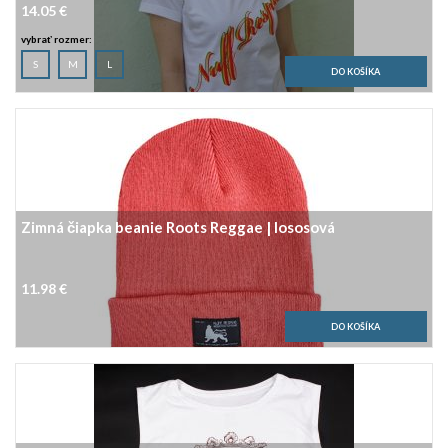
14.05 €
vybrať rozmer:
S
M
L
Zimná čiapka beanie Roots Reggae | lososová
11.98 €