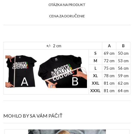
OTÁZKA NA PRODUKT
CENA ZA DORUČENIE
+/- 2 cm
A
B
S
69 cm
50 cm
M
72 cm
53 cm
L
75 cm
56 cm
XL
78 cm
59 cm
XXL
81 cm
62 cm
XXXL
81 cm
64 cm
MOHLO BY SA VÁM PÁČIŤ