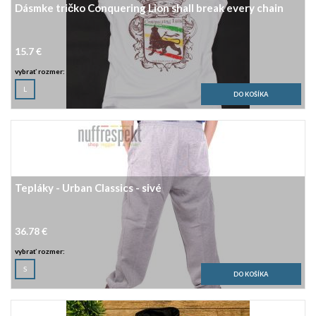
Dásmke tričko Conquering Lion shall break every chain
15.7 €
vybrať rozmer:
L
Tepláky - Urban Classics - sivé
36.78 €
vybrať rozmer:
S