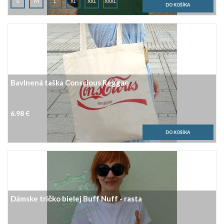
S
M
L
XL
XXL
XXXL
Bavlnená taška Conscious Reggae
6.98 €
Dámske tričko bielej Buff Nuff - rasta