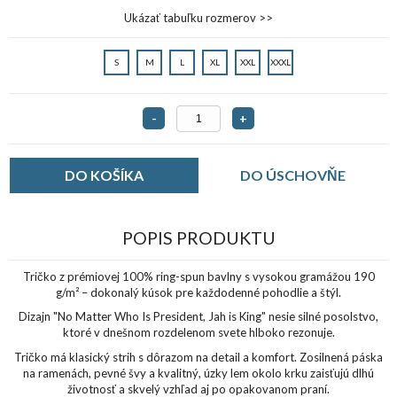
Ukázať tabuľku rozmerov >>
S
M
L
XL
XXL
XXXL
-
+
DO ÚSCHOVŇE
POPIS PRODUKTU
Tričko z prémiovej 100% ring-spun bavlny s vysokou gramážou 190
g/m² – dokonalý kúsok pre každodenné pohodlie a štýl.
Dizajn "No Matter Who Is President, Jah is King" nesie silné posolstvo,
ktoré v dnešnom rozdelenom svete hlboko rezonuje.
Tričko má klasický strih s dôrazom na detail a komfort. Zosilnená páska
na ramenách, pevné švy a kvalitný, úzky lem okolo krku zaisťujú dlhú
životnosť a skvelý vzhľad aj po opakovanom praní.