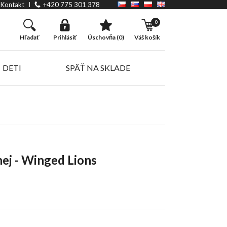
Kontakt
+420 775 301 378
0
hľadať
prihlásiť
úschovňa (0)
váš košík
DETI
SPÄŤ NA SKLADE
ej - Winged Lions