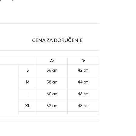
T
CENA ZA DORUČENIE
A:
B:
S
56 cm
42 cm
M
58 cm
44 cm
L
60 cm
46 cm
XL
62 cm
48 cm