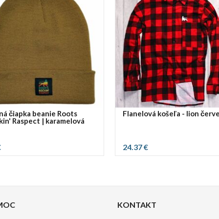
XXL
XXXL
ná čiapka beanie Roots
Flanelová košeľa - lion červ
kin' Raspect | karamelová
€
24.37 €
vybrať rozmer:
M
XL
MOC
KONTAKT