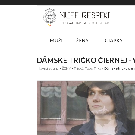
Menu
Slider
MUŽI
ŽENY
ČIAPKY
DÁMSKE TRIČKO ČIERNEJ -
›
›
›
Hlavná strana
ŽENY
Tričká, Topy, Tilka
Dámske tričko čier