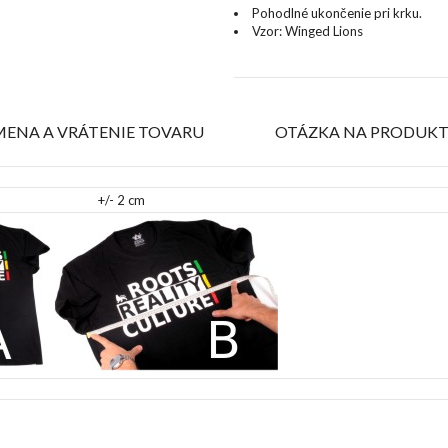
Pohodlné
ukončenie
pri krku
.
Vzor
:
Winged Lions
ENA A VRÁTENIE TOVARU
OTÁZKA NA PRODUK
+/- 2 cm