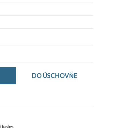
DO ÚSCHOVŇE
j
bavlny
.