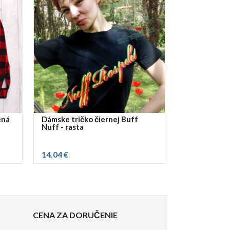
ená
Dámske tričko čiernej Buff
Nuff - rasta
14.04 €
vybrať rozmer:
S
M
L
CENA ZA DORUČENIE