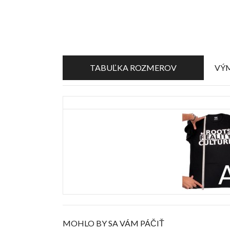
TABUĽKA ROZMEROV
VÝM
MOHLO BY SA VÁM PÁČIŤ