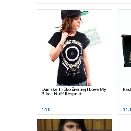
Dámske tričko čiernej I Love My
Rast
Bike - Nuff Respekt
14 €
11.
vybrať rozmer:
S
M
L
XL