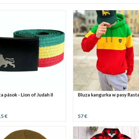
a pások - Lion of Judah II
Bluza kangurka w pasy Rast
15 €
57 €
vybrať rozmer:
S
M
L
XL