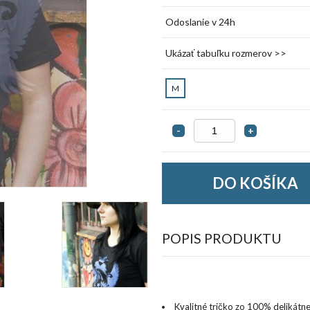
Odoslanie v 24h
Ukázať tabuľku rozmerov >>
M
-
+
POPIS PRODUKTU
Kvalitné
tričko
zo
100
%
delikátne