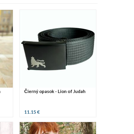
a
Čierný opasok - Lion of Judah
11.15 €