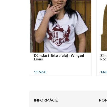
Dámske tričko bielej - Winged
Zim
Lions
Roc
13.96 €
14 
vybrať rozmer:
Slider
Slider
S
M
reset
reset
INFORMÁCIE
PO